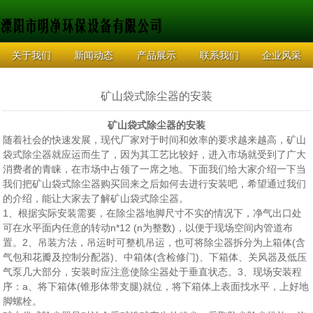
关于我们
新闻动态
产品展示
联系我们
企业风采
矿山袋式除尘器的安装
矿山袋式除尘器的安装
随着社会的快速发展，现代厂家对于时间和效率的要求越来越高，矿山
袋式除尘器就应运而生了，因为其工艺比较好，进入市场就受到了广大
消费者的青睐，在市场中占领了一席之地。下面我们给大家介绍一下当
我们把矿山袋式除尘器购买回来之后如何去进行安装吧，希望通过我们
的介绍，能让大家去了解矿山袋式除尘器。
1、根据实际安装需要，在除尘器地脚尺寸不实的情况下，净气出口处
可在水平面内任意的转动n*12 (n为整数)，以便于现场空间内管道布
置。2、吊装方法，吊运时可整机吊运，也可将除尘器拆分为上箱体(含
气包和花瓣及控制分配器)、中箱体(含检修门)、下箱体、关风器及低压
气泵几大部分，安装时应注意使除尘器处于垂直状态。3、现场安装程
序：a、将下箱体(锥形体带支腿)就位，将下箱体上表面找水平，上好地
脚螺栓。