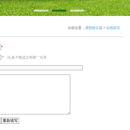
当前位置：
溧阳除尘器
>
在线留言
*
*
注:多个电话之间用","分开.